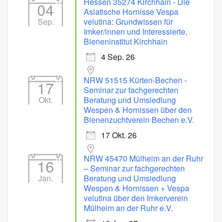
Hessen 35274 Kirchhain - Die
04
Asiatische Hornisse Vespa
Sep.
velutina: Grundwissen für
Imker/innen und Interessierte,
Bieneninstitut Kirchhain
4 Sep. 26
NRW 51515 Kürten-Bechen -
17
Seminar zur fachgerechten
Okt.
Beratung und Umsiedlung
Wespen & Hornissen über den
Bienenzuchtverein Bechen e.V.
17 Okt. 26
NRW 45470 Mülheim an der Ruhr
16
– Seminar zur fachgerechten
Jan.
Beratung und Umsiedlung
Wespen & Hornissen + Vespa
velutina über den Imkerverein
Mülheim an der Ruhr e.V.