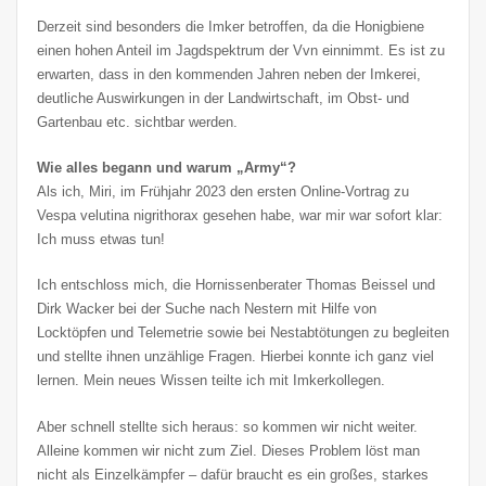
Derzeit sind besonders die Imker betroffen, da die Honigbiene
einen hohen Anteil im Jagdspektrum der Vvn einnimmt. Es ist zu
erwarten, dass in den kommenden Jahren neben der Imkerei,
deutliche Auswirkungen in der Landwirtschaft, im Obst- und
Gartenbau etc. sichtbar werden.
Wie alles begann und warum „Army“?
Als ich, Miri, im Frühjahr 2023 den ersten Online-Vortrag zu
Vespa velutina nigrithorax gesehen habe, war mir war sofort klar:
Ich muss etwas tun!
Ich entschloss mich, die Hornissenberater Thomas Beissel und
Dirk Wacker bei der Suche nach Nestern mit Hilfe von
Locktöpfen und Telemetrie sowie bei Nestabtötungen zu begleiten
und stellte ihnen unzählige Fragen. Hierbei konnte ich ganz viel
lernen. Mein neues Wissen teilte ich mit Imkerkollegen.
Aber schnell stellte sich heraus: so kommen wir nicht weiter.
Alleine kommen wir nicht zum Ziel. Dieses Problem löst man
nicht als Einzelkämpfer – dafür braucht es ein großes, starkes