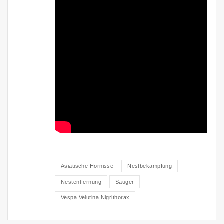
Asiatische Hornisse
Nestbekämpfung
Nestentfernung
Sauger
Vespa Velutina Nigrithorax