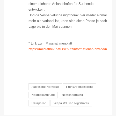
einem sicheren Anlandehafen für Suchende
entwickeln.
Und da Vespa velutina nigrithorax hier wieder einmal
mehr als variabel ist, kann sich diese Phase je nach
Lage bis in den Mai spannen.
* Link zum Massnahmenblatt
https://mediathek.naturschutzinformationen.nrw.de/media
Asiatische Hornisse
Frühjahrsmonitoring
Nestbekämpfung
Nestentfernung
Usurpation
Vespa Velutina Nigrithorax