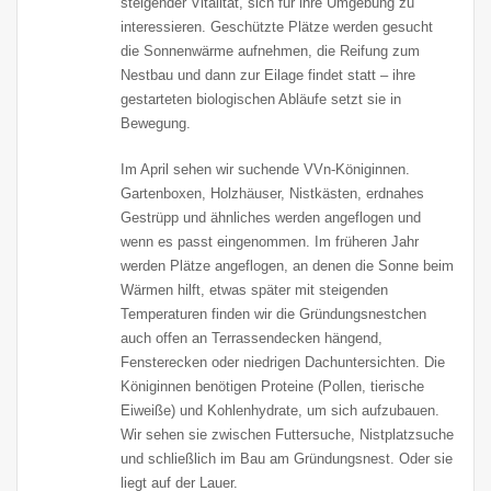
steigender Vitalität, sich für ihre Umgebung zu
interessieren. Geschützte Plätze werden gesucht
die Sonnenwärme aufnehmen, die Reifung zum
Nestbau und dann zur Eilage findet statt – ihre
gestarteten biologischen Abläufe setzt sie in
Bewegung.
Im April sehen wir suchende VVn-Königinnen.
Gartenboxen, Holzhäuser, Nistkästen, erdnahes
Gestrüpp und ähnliches werden angeflogen und
wenn es passt eingenommen. Im früheren Jahr
werden Plätze angeflogen, an denen die Sonne beim
Wärmen hilft, etwas später mit steigenden
Temperaturen finden wir die Gründungsnestchen
auch offen an Terrassendecken hängend,
Fensterecken oder niedrigen Dachuntersichten. Die
Königinnen benötigen Proteine (Pollen, tierische
Eiweiße) und Kohlenhydrate, um sich aufzubauen.
Wir sehen sie zwischen Futtersuche, Nistplatzsuche
und schließlich im Bau am Gründungsnest. Oder sie
liegt auf der Lauer.