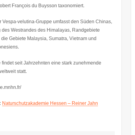
bert François du Buysson taxonomiert.
r Vespa-velutina-Gruppe umfasst den Süden Chinas,
ng des Westrandes des Himalayas, Randgebiete
 die Gebiete Malaysia, Sumatra, Vietnam und
onesiens.
findet seit Jahrzehnten eine stark zunehmende
ltweit statt.
ue.mnhn.fr/
:
Naturschutzakademie Hessen – Reiner Jahn