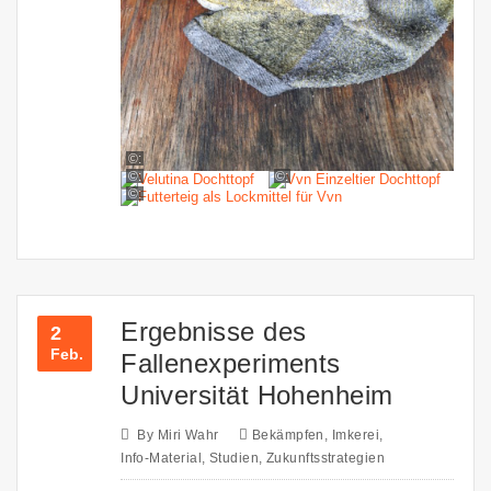
©:
©:
©:
©:
Ergebnisse des
2
Feb.
Fallenexperiments
Universität Hohenheim
By
Miri Wahr
Bekämpfen
,
Imkerei
,
Info-Material
,
Studien
,
Zukunftsstrategien