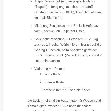
Trappit Wasp Bait (umgangssprachlich nur
„Trappit“) – fertig angemischter Lockstoff
(Kosten: durchschn. 30€/1l), Essig hinzufügen,
das hält Bienen fern
Mischung Zuckerwasser + Schluck Hefesatz
vom Federweißen + Spritzer Essig
Galicische Mischung: 5 l Wasser, 2 – 2,5 kg
Zucker, 1 frischer Würfel Hefe – hier ist auf die
Gärung zu achten, beim Ansetzen gerät der
Behälter unter Druck (Deckel offen lassen oder
Loch reinmachen)
Varianten mit Protein:
Lachs Köder
Shrimps Köder
Katzenfutter mit Fisch als Köder
Die Lockmittel sind ein Futtermittel für Wespen und
niemals giftig, weder für Vvn noch für andere