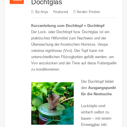
Dochtglas
By
Anja
Featured
Nester Finden
Kurzanleitung zum Dochttopf = Dochttopf
Der Lock- oder Dochttopf bzw. Dochtglas ist ein
praktisches Hilfsmittel zum Nachweis und der
Überwachung der Asiatischen Hornisse, Vespa
velutina nigrithorax (Vvn). Der Topf kann mit
unterschiedlichen Flüssigkeiten gefüllt werden, um
Vvn anzulocken und die Tiere auf diese Futterquelle
zu konditionieren.
Der Dochttopf bildet
den
Ausgangspunkt
für die Nestsuche
.
Locktöpfe sind
einfach selbst zu
bauen – mit einem
©:
Einwegglas inkl.