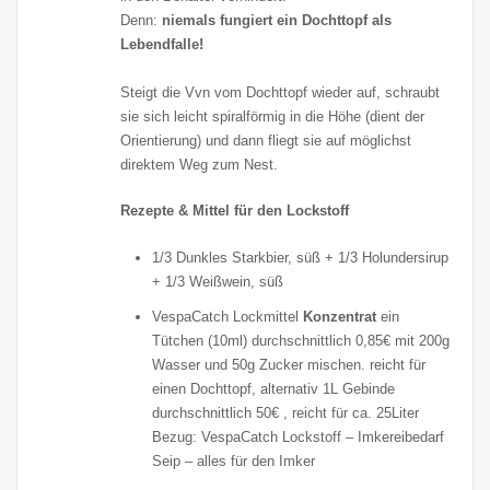
Denn:
niemals fungiert ein Dochttopf als
Lebendfalle!
Steigt die Vvn vom Dochttopf wieder auf, schraubt
sie sich leicht spiralförmig in die Höhe (dient der
Orientierung) und dann fliegt sie auf möglichst
direktem Weg zum Nest.
Rezepte & Mittel für den Lockstoff
1/3 Dunkles Starkbier, süß + 1/3 Holundersirup
+ 1/3 Weißwein, süß
VespaCatch Lockmittel
Konzentrat
ein
Tütchen (10ml) durchschnittlich 0,85€ mit 200g
Wasser und 50g Zucker mischen. reicht für
einen Dochttopf, alternativ 1L Gebinde
durchschnittlich 50€ , reicht für ca. 25Liter
Bezug: VespaCatch Lockstoff – Imkereibedarf
Seip – alles für den Imker