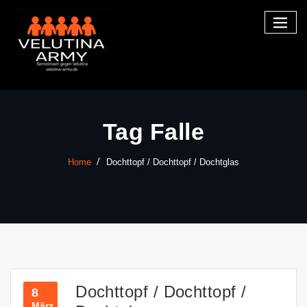
Skip
to
content
Tag Falle
Home
Dochttopf / Dochttopf / Dochtglas
Dochttopf / Dochttopf /
8
März