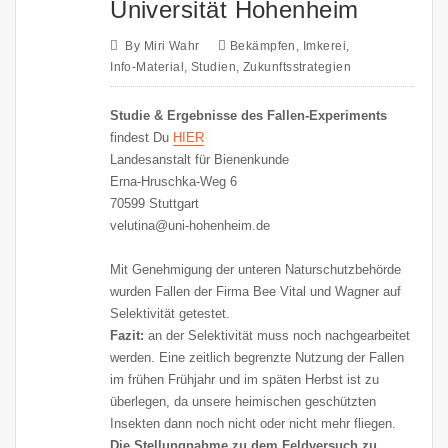
Universität Hohenheim
By
Miri Wahr
Bekämpfen
,
Imkerei
,
Info-Material
,
Studien
,
Zukunftsstrategien
Studie & Ergebnisse des Fallen-Experiments
findest Du
HIER
Landesanstalt für Bienenkunde
Erna-Hruschka-Weg 6
70599 Stuttgart
velutina@uni-hohenheim.de
Mit Genehmigung der unteren Naturschutzbehörde
wurden Fallen der Firma Bee Vital und Wagner auf
Selektivität getestet.
Fazit:
an der Selektivität muss noch nachgearbeitet
werden. Eine zeitlich begrenzte Nutzung der Fallen
im frühen Frühjahr und im späten Herbst ist zu
überlegen, da unsere heimischen geschützten
Insekten dann noch nicht oder nicht mehr fliegen.
Die Stellungnahme zu dem Feldversuch zu