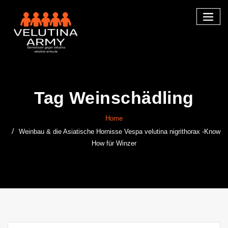
Skip
to
content
Tag Weinschädling
Home
Weinbau & die Asiatische Hornisse Vespa velutina nigrithorax -Know
How für Winzer