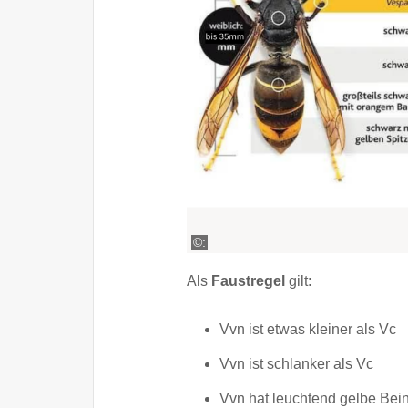
©:
Als
Faustregel
gilt:
Vvn ist etwas kleiner als Vc
Vvn ist schlanker als Vc
Vvn hat leuchtend gelbe Bei