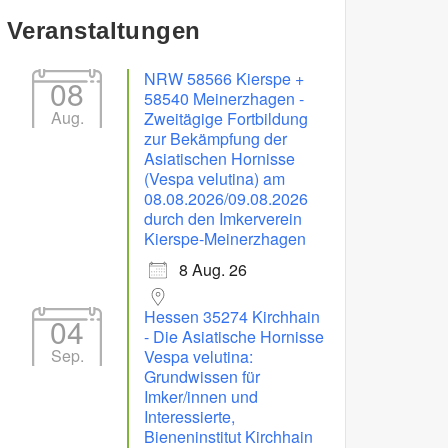
Veranstaltungen
NRW 58566 Kierspe +
08
58540 Meinerzhagen -
Aug.
Zweitägige Fortbildung
zur Bekämpfung der
Asiatischen Hornisse
(Vespa velutina) am
08.08.2026/09.08.2026
durch den Imkerverein
Kierspe-Meinerzhagen
8 Aug. 26
Hessen 35274 Kirchhain
04
- Die Asiatische Hornisse
Sep.
Vespa velutina:
Grundwissen für
Imker/innen und
Interessierte,
Bieneninstitut Kirchhain