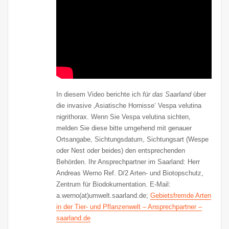
In diesem Video berichte ich
für das Saarland
über
die invasive ‚Asiatische Hornisse‘ Vespa velutina
nigrithorax. Wenn Sie Vespa velutina sichten,
melden Sie diese bitte umgehend mit genauer
Ortsangabe, Sichtungsdatum, Sichtungsart (Wespe
oder Nest oder beides) den entsprechenden
Behörden. Ihr Ansprechpartner im Saarland: Herr
Andreas Werno Ref. D/2 Arten- und Biotopschutz,
Zentrum für Biodokumentation. E-Mail:
a.werno(at)umwelt.saarland.de;
Gebietsfremde Arten
in der Tier- und Pflanzenwelt – Ansprechpartner –
saarland.de