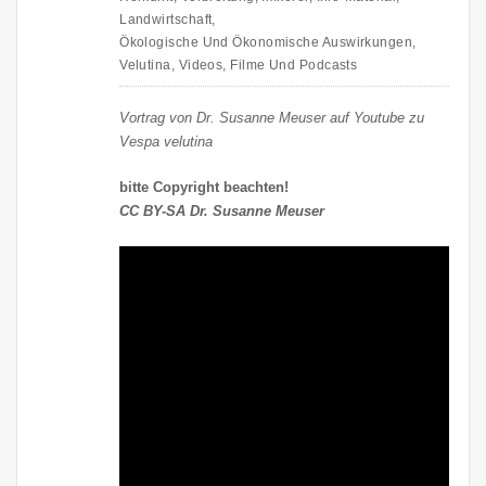
Landwirtschaft
,
Ökologische Und Ökonomische Auswirkungen
,
Velutina
,
Videos, Filme Und Podcasts
Vortrag von Dr. Susanne Meuser auf Youtube zu
Vespa velutina
bitte Copyright beachten!
CC BY-SA Dr. Susanne Meuser