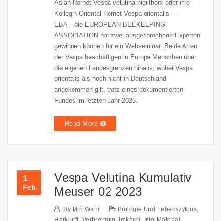
Asian Hornet Vespa velutina nigrithorx oder ihre
Kollegin Oriental Hornet Vespa orientalis –
EBA – die EUROPEAN BEEKEEPING
ASSOCIATION hat zwei ausgesprochene Experten
gewinnen können für ein Webseminar. Beide Arten
der Vespa beschäftigen in Europa Menschen über
die eigenen Landesgrenzen hinaus, wobei Vespa
orientalis als noch nicht in Deutschland
angekommen gilt, trotz eines dokumentierten
Fundes im letzten Jahr 2025.
Read More
Vespa Velutina Kumulativ
1
Feb.
Meuser 02 2023
By
Miri Wahr
Biologie Und Lebenszyklus
,
Herkunft, Verbreitung
,
Imkerei
,
Info-Material
,