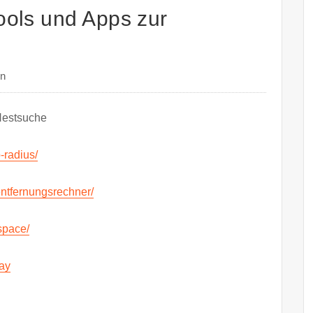
tools und Apps zur
en
 Nestsuche
-radius/
entfernungsrechner/
space/
ay