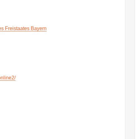
es Freistaates Bayern
online2/